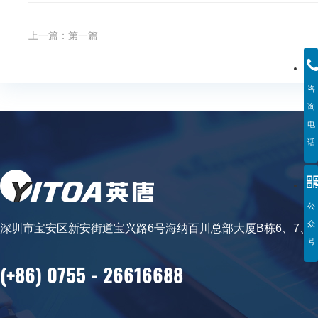
上一篇：
第一篇
咨
询
电
话
公
众
深圳市宝安区新安街道宝兴路6号海纳百川总部大厦B栋6、7、
号
(+86) 0755 - 26616688