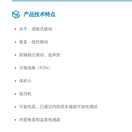
产品技术特点
水平：谐振式驱动
垂直：线性驱动
双轴独立驱动，低串扰
大视场角（FOV）
体积小
低功耗
可靠性高，已通过内部类车规级可靠性测试
内置角度和温度传感器